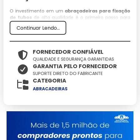
O investimento em um
abraçadeiras para fixação
de tubos
de alta qualidade é o primeiro passo para
garantir a eficiência de qualquer operação técnica.
Continuar Lendo...
Em nossa empresa, priorizamos soluções que unam
resistência e precisão, assegurando que cada detalhe
do seu projeto seja atendido com o que há de mais
moderno no mercado.
FORNECEDOR CONFIÁVEL
QUALIDADE E SEGURANÇA GARANTIDAS
Especificações Técnicas
GARANTIA PELO FORNECEDOR
SUPORTE DIRETO DO FABRICANTE
Atributo
Detalhes
CATEGORIA
Polímeros estruturais
ABRACADEIRAS
Material
de alta densidade
Conformidade total
Normas
com padrões de
segurança
Tratamento de
Acabamento
proteção UV