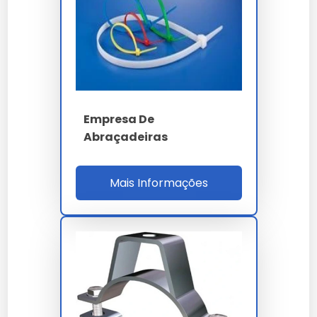
fixação de tubos
leva em conta a complexidade
técnica e o volume da sua necessidade. Trabalhamos
com propostas personalizadas para garantir o melhor
custo-benefício em cada projeto.
Onde Comprar Abraçadeiras
Para Fixação De Tubos
Empresa De
Abraçadeiras
Para garantir a procedência e qualidade técnica,
realize a aquisição através de canais oficiais e
fornecedores especializados. Nossa empresa oferece
Mais Informações
suporte completo na escolha do abraçadeiras para
fixação de tubos ideal para sua aplicação.
Perguntas Frequentes
Qual o diferencial de
abraçadeiras para fixação de