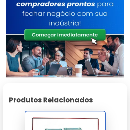
de alta confiabilidade.
Especificações Técnicas
Atributo
Detalhes
Estrutura reforçada
Base Técnica
para uso contínuo
Validado sob
Certificação
rigorosos testes de
qualidade
Design versátil para
Aplicação
múltiplos cenários
Consultoria
Suporte
Especializada
Produtos Relacionados
Características e Benefícios
Redução comprovada de manutenções não
programadas no sistema.