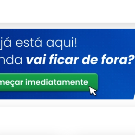
Detalhes
Polímeros estruturais de alta densidade
Conformidade total com padrões de
segurança
Tratamento de proteção UV integrado
Consultoria Especializada
setor.
 industrial.
mas técnicas.
nvestidor.
periódica.