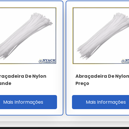
on enforca gato
leva em conta a complexidade técnica e o
ostas personalizadas para garantir o melhor custo-benefício
De Nylon Enforca Gato
 realize a aquisição através de canais oficiais e fornecedores
mpleto na escolha do abraçadeira de nylon enforca gato ideal
raçadeira De Nylon
Abraçadeira De Nylo
ande
Preço
rga escala?
Mais Informações
Mais Informações
nylon enforca gato, basta encaminhar sua necessidade via
 nylon enforca gato?