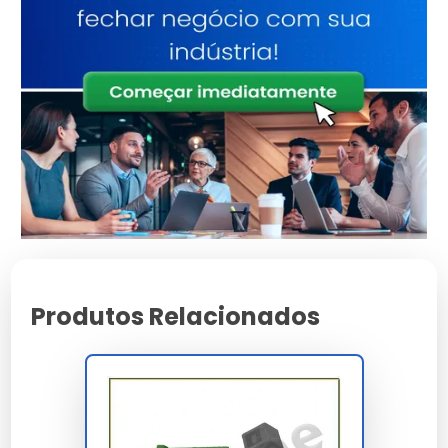
Atributo
Detalhes
Polímeros estruturais
Material
de alta densidade
Conformidade total
Normas
com padrões de
segurança
Tratamento de
Acabamento
proteção UV
integrado
Consultoria
Suporte
Especializada
Produtos Relacionados
Características e Benefícios
Garantia estendida para garantir tranquilidade ao
investidor.
Facilidade de instalação e integração em sistemas
complexos.