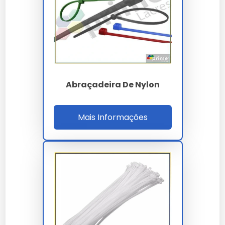
Desenvolvido com foco total na sustentabilidade
ambiental.
Suporte comercial direto para demandas em escala
industrial.
Design moderno que facilita a inspeção e limpeza
periódica.
Máxima proteção contra agentes externos e desgaste
precoce.
Abraçadeira De Nylon
Economia gerada pela alta vida útil do componente
técnico.
Mais Informações
Preço e Orçamento
A definição de valores para
abraçadeira de nylon
100x2 5mm
leva em conta a complexidade técnica e
o volume da sua necessidade. Trabalhamos com
propostas personalizadas para garantir o melhor
custo-benefício em cada projeto.
Onde Comprar Abraçadeira De