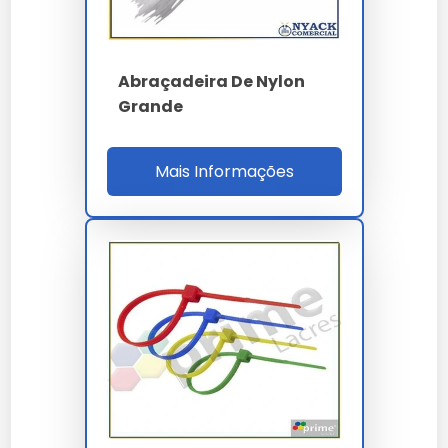
Sim, todos os nossos modelos de abraçadeira de nylon
preço contam com garantia de fábrica e suporte
técnico especializado.
Abraçadeira De Nylon
Grande
Qual o diferencial de
abraçadeira de nylon preço em
Mais Informações
nossa empresa?
Nossas soluções passam por rigorosos controles,
garantindo performance superior às alternativas
comuns.
Como garantir a durabilidade de
abraçadeira de nylon preço?
A conservação depende de boas práticas de
armazenamento e uso conforme a ficha técnica