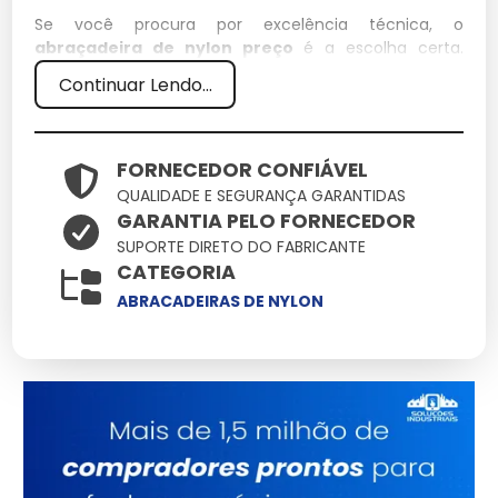
Se você procura por excelência técnica, o
abraçadeira de nylon preço
é a escolha certa.
Desenvolvido para suportar condições extremas, este
Continuar Lendo...
item integra nosso catálogo como uma das soluções
mais confiáveis para profissionais exigentes.
Especificações Técnicas
FORNECEDOR CONFIÁVEL
QUALIDADE E SEGURANÇA GARANTIDAS
GARANTIA PELO FORNECEDOR
Atributo
Detalhes
SUPORTE DIRETO DO FABRICANTE
Ligas metálicas
CATEGORIA
Componentes
tratadas contra
ABRACADEIRAS DE NYLON
corrosão
Otimizado para baixo
Eficiência
consumo e alto
ganho
Produto com garantia
Origem
de procedência e
suporte