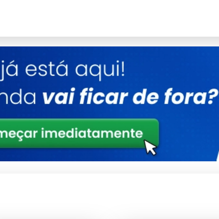
Detalhes
Estrutura reforçada para uso contínuo
Validado sob rigorosos testes de qualidade
Design versátil para múltiplos cenários
Consultoria Especializada
setor.
mas técnicas.
s complexos.
e técnico.
aste precoce.
periódica.