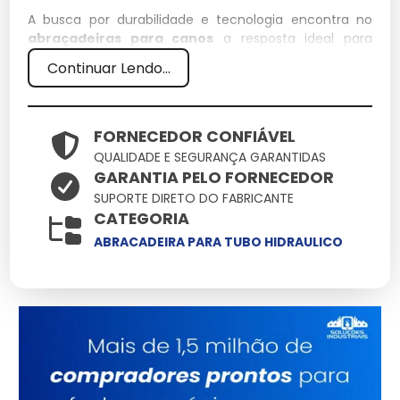
A busca por durabilidade e tecnologia encontra no
abraçadeiras para canos
a resposta ideal para
demandas rigorosas. Aqui você encontra o suporte
Continuar Lendo...
técnico necessário para que o uso de abraçadeiras
para canos resulte em ganho de produtividade e
redução de custos operacionais.
FORNECEDOR CONFIÁVEL
Especificações Técnicas
QUALIDADE E SEGURANÇA GARANTIDAS
GARANTIA PELO FORNECEDOR
Atributo
Detalhes
SUPORTE DIRETO DO FABRICANTE
CATEGORIA
Ligas metálicas
Componentes
tratadas contra
ABRACADEIRA PARA TUBO HIDRAULICO
corrosão
Otimizado para baixo
Eficiência
consumo e alto
ganho
Produto com garantia
Origem
de procedência e
suporte