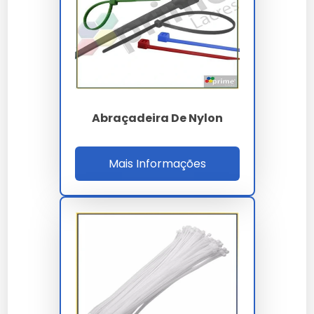
Alta adaptabilidade a diferentes exigências e normas
técnicas.
Suporte comercial direto para demandas em escala
industrial.
Garantia estendida para garantir tranquilidade ao
investidor.
Redução comprovada de manutenções não
programadas no sistema.
Abraçadeira De Nylon
Preço e Orçamento
Mais Informações
A definição de valores para
abraçadeira de nylon
para cabos
leva em conta a complexidade técnica e
o volume da sua necessidade. Trabalhamos com
propostas personalizadas para garantir o melhor
custo-benefício em cada projeto.
Onde Comprar Abraçadeira De
Nylon Para Cabos