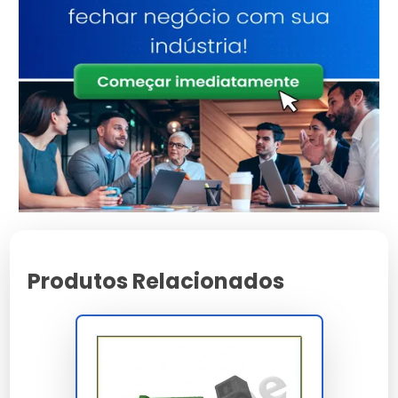
Atributo
Detalhes
Estrutura reforçada
Base Técnica
para uso contínuo
Validado sob
Certificação
rigorosos testes de
qualidade
Design versátil para
Aplicação
múltiplos cenários
Consultoria
Suporte
Especializada
Características e Benefícios
Produtos Relacionados
Máxima proteção contra agentes externos e desgaste
precoce.
Facilidade de instalação e integração em sistemas
complexos.
Economia gerada pela alta vida útil do componente
técnico.