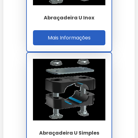
Para demandas industriais de abraçadeira unha com
base, basta encaminhar sua necessidade via
formulário no site para nossa equipe.
Abraçadeira U Inox
Nossa equipe técnica está à disposição para sanar
dúvidas sobre a melhor forma de implementar o
Mais Informações
abraçadeira unha com base no seu fluxo de trabalho.
A durabilidade do abraçadeira unha com base é um
dos seus maiores diferenciais, garantindo que o seu
investimento tenha um retorno sólido ao longo do
tempo.
Lembramos que o uso de
abraçadeira unha com
base
em desacordo com as normas técnicas pode
comprometer a segurança. Consulte sempre nossa
equipe técnica.
A manutenção preventiva de
abraçadeira unha
com base
prolonga a vida útil e evita paradas
desnecessárias na sua linha de produção.
Abraçadeira U Simples
Ao nos escolher, você opta por um parceiro que