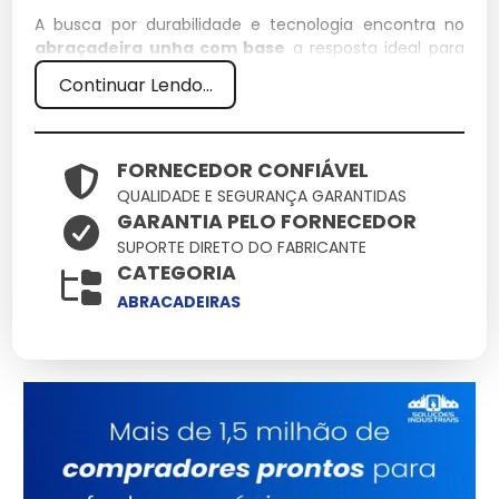
A busca por durabilidade e tecnologia encontra no
abraçadeira unha com base
a resposta ideal para
demandas rigorosas. Aqui você encontra o suporte
Continuar Lendo...
técnico necessário para que o uso de abraçadeira
unha com base resulte em ganho de produtividade e
redução de custos operacionais.
FORNECEDOR CONFIÁVEL
Especificações Técnicas
QUALIDADE E SEGURANÇA GARANTIDAS
GARANTIA PELO FORNECEDOR
Atributo
Detalhes
SUPORTE DIRETO DO FABRICANTE
CATEGORIA
Polímeros estruturais
Material
de alta densidade
ABRACADEIRAS
Conformidade total
Normas
com padrões de
segurança
Tratamento de
Acabamento
proteção UV
integrado
Consultoria