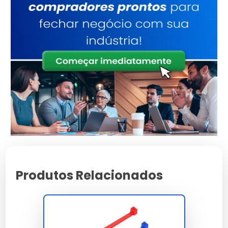
Atributo
Detalhes
Estrutura reforçada
Base Técnica
para uso contínuo
Validado sob
Certificação
rigorosos testes de
qualidade
Design versátil para
Aplicação
múltiplos cenários
Consultoria
Suporte
Especializada
Características e Benefícios
Produtos Relacionados
Garantia estendida para garantir tranquilidade ao
investidor.
Desenvolvido com foco total na sustentabilidade
ambiental.