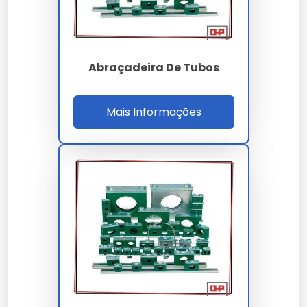
A conservação depende de boas práticas de
armazenamento e uso conforme a ficha técnica
oficial fornecida por nossa empresa.
Abraçadeira De Tubos
Como solicitar uma proposta
em larga escala?
Mais Informações
Para demandas industriais de abraçadeiras de ferro
para tubos, basta encaminhar sua necessidade via
formulário no site para nossa equipe.
Cada
abraçadeiras de ferro para tubos
entregue
por nossa empresa carrega anos de pesquisa e
desenvolvimento focado em eficiência real.
A manutenção preventiva de
abraçadeiras de ferro
para tubos
prolonga a vida útil e evita paradas
desnecessárias na sua linha de produção.
A durabilidade do abraçadeiras de ferro para tubos é