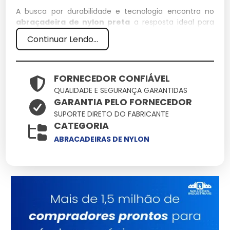
A busca por durabilidade e tecnologia encontra no
abraçadeira de nylon preta
a resposta ideal para
demandas rigorosas. Aqui você encontra o suporte
Continuar Lendo...
técnico necessário para que o uso de abraçadeira de
nylon preta resulte em ganho de produtividade e
redução de custos operacionais.
FORNECEDOR CONFIÁVEL
Especificações Técnicas
QUALIDADE E SEGURANÇA GARANTIDAS
GARANTIA PELO FORNECEDOR
Atributo
Detalhes
SUPORTE DIRETO DO FABRICANTE
CATEGORIA
Estrutura reforçada
Base Técnica
para uso contínuo
ABRACADEIRAS DE NYLON
Validado sob
Certificação
rigorosos testes de
qualidade
Design versátil para
Aplicação
múltiplos cenários
Consultoria
Suporte
Especializada