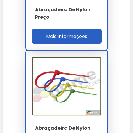
dúvidas sobre a melhor forma de implementar o
abraçadeira de nylon preta no seu fluxo de trabalho.
Abraçadeira De Nylon
Preço
A manutenção preventiva de
abraçadeira de nylon
preta
prolonga a vida útil e evita paradas
desnecessárias na sua linha de produção.
Mais Informações
Lembramos que o uso de
abraçadeira de nylon
preta
em desacordo com as normas técnicas pode
comprometer a segurança. Consulte sempre nossa
equipe técnica.
Ao nos escolher, você opta por um parceiro que
entende a importância crítica do abraçadeira de
nylon preta para o sucesso do seu projeto.
A versatilidade de
abraçadeira de nylon preta
permite aplicação em diversos setores, mantendo a
integridade esperada por nossos clientes.
Cada
abraçadeira de nylon preta
entregue por
nossa empresa carrega anos de pesquisa e
desenvolvimento focado em eficiência real.
Abraçadeira De Nylon