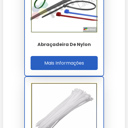
volume da sua necessidade. Trabalhamos com
propostas personalizadas para garantir o melhor
custo-benefício em cada projeto.
Onde Comprar Abraçadeira De
Nylon Preta
Abraçadeira De Nylon
Para garantir a procedência e qualidade técnica,
realize a aquisição através de canais oficiais e
Mais Informações
fornecedores especializados. Nossa empresa oferece
suporte completo na escolha do abraçadeira de nylon
preta ideal para sua aplicação.
Perguntas Frequentes
Como solicitar uma proposta
em larga escala?
Para demandas industriais de abraçadeira de nylon