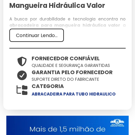
Mangueira Hidráulica Valor
A busca por durabilidade e tecnologia encontra no
abraçadeira para mangueira hidráulica valor
a
resposta ideal para demandas rigorosas. Aqui você
Continuar Lendo...
encontra o suporte técnico necessário para que o uso
de abraçadeira para mangueira hidráulica valor
resulte em ganho de produtividade e redução de
custos operacionais.
FORNECEDOR CONFIÁVEL
QUALIDADE E SEGURANÇA GARANTIDAS
Especificações Técnicas
GARANTIA PELO FORNECEDOR
SUPORTE DIRETO DO FABRICANTE
Atributo
Detalhes
CATEGORIA
Ligas metálicas
ABRACADEIRA PARA TUBO HIDRAULICO
Componentes
tratadas contra
corrosão
Otimizado para baixo
Eficiência
consumo e alto
ganho