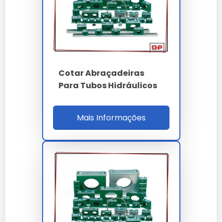
Perguntas Frequentes
Como solicitar uma proposta
em larga escala?
Cotar Abraçadeiras
Para Tubos Hidráulicos
Para demandas industriais de abraçadeira para
mangueira hidráulica valor, basta encaminhar sua
necessidade via formulário no site para nossa equipe.
Mais Informações
Existe garantia para
abraçadeira para mangueira
hidráulica valor?
Sim, todos os nossos modelos de abraçadeira para
mangueira hidráulica valor contam com garantia de
fábrica e suporte técnico especializado.