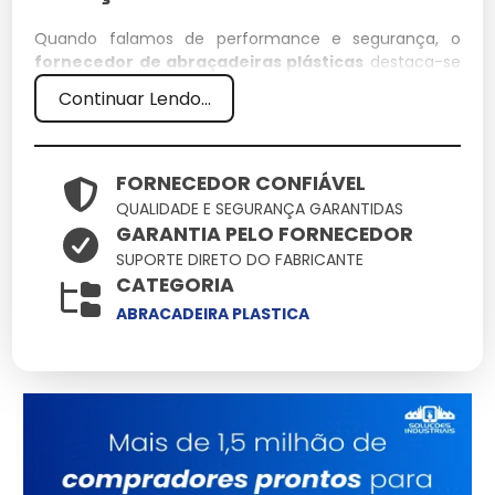
Quando falamos de performance e segurança, o
fornecedor de abraçadeiras plásticas
destaca-se
como um componente essencial na infraestrutura
Continuar Lendo...
moderna. Entender suas aplicações e diferenciais
técnicos permite uma escolha muito mais assertiva
para seus desafios cotidianos.
FORNECEDOR CONFIÁVEL
Especificações Técnicas
QUALIDADE E SEGURANÇA GARANTIDAS
GARANTIA PELO FORNECEDOR
Atributo
Detalhes
SUPORTE DIRETO DO FABRICANTE
CATEGORIA
Estrutura reforçada
Base Técnica
para uso contínuo
ABRACADEIRA PLASTICA
Validado sob
Certificação
rigorosos testes de
qualidade
Design versátil para
Aplicação
múltiplos cenários
Consultoria
Suporte