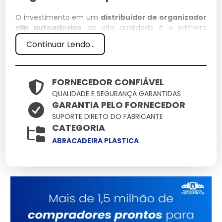
O investimento em um
distribuidor de organizador
clip autoadesivo
de alta qualidade é o primeiro
passo para garantir a eficiência de qualquer operação
Continuar Lendo...
técnica. Em nossa empresa, priorizamos soluções que
unam resistência e precisão, assegurando que cada
detalhe do seu projeto seja atendido com o que há de
mais moderno no mercado.
FORNECEDOR CONFIÁVEL
QUALIDADE E SEGURANÇA GARANTIDAS
Especificações Técnicas
GARANTIA PELO FORNECEDOR
SUPORTE DIRETO DO FABRICANTE
Atributo
Detalhes
CATEGORIA
Estrutura reforçada
ABRACADEIRA PLASTICA
Base Técnica
para uso contínuo
Validado sob
Certificação
rigorosos testes de
qualidade
Design versátil para
Aplicação
múltiplos cenários