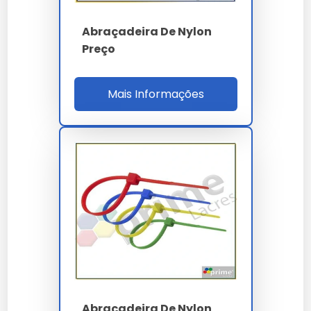
Nossas soluções passam por rigorosos controles,
garantindo performance superior às alternativas
Abraçadeira De Nylon
comuns.
Preço
Investir em
abraçadeira de nylon com clip
é investir
na continuidade da sua operação com alto padrão de
Mais Informações
qualidade.
Lembramos que o uso de
abraçadeira de nylon
com clip
em desacordo com as normas técnicas
pode comprometer a segurança. Consulte sempre
nossa equipe técnica.
A versatilidade de
abraçadeira de nylon com clip
permite aplicação em diversos setores, mantendo a
integridade esperada por nossos clientes.
A manutenção preventiva de
abraçadeira de nylon
com clip
prolonga a vida útil e evita paradas
desnecessárias na sua linha de produção.
Ao nos escolher, você opta por um parceiro que
Abraçadeira De Nylon