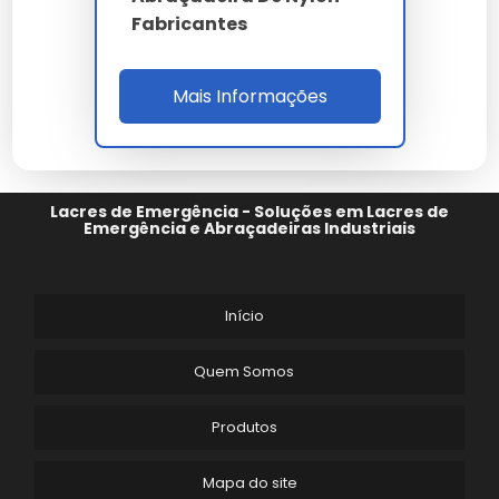
entende a importância crítica do abraçadeira de
Fabricantes
nylon com clip para o sucesso do seu projeto.
Cada
abraçadeira de nylon com clip
entregue por
nossa empresa carrega anos de pesquisa e
Mais Informações
desenvolvimento focado em eficiência real.
Nossa equipe técnica está à disposição para sanar
dúvidas sobre a melhor forma de implementar o
abraçadeira de nylon com clip no seu fluxo de
Lacres de Emergência - Soluções em Lacres de
trabalho.
Emergência e Abraçadeiras Industriais
A durabilidade do abraçadeira de nylon com clip é um
dos seus maiores diferenciais, garantindo que o seu
investimento tenha um retorno sólido ao longo do
Início
tempo.
Em suma, o
abraçadeira de nylon com clip
Quem Somos
representa o que há de melhor em tecnologia e
inovação, sendo um componente vital para quem
Produtos
busca excelência. Nossa empresa continua
empenhada em trazer as melhores soluções do
Mapa do site
mercado global diretamente para você, com o