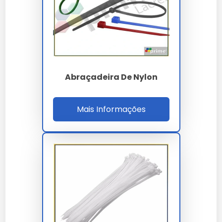
Suporte comercial direto para demandas em escala
industrial.
Facilidade de instalação e integração em sistemas
complexos.
Preço e Orçamento
Abraçadeira De Nylon
A definição de valores para
abraçadeira de nylon
300mm
leva em conta a complexidade técnica e o
volume da sua necessidade. Trabalhamos com
Mais Informações
propostas personalizadas para garantir o melhor
custo-benefício em cada projeto.
Onde Comprar Abraçadeira De
Nylon 300Mm
Para garantir a procedência e qualidade técnica,
realize a aquisição através de canais oficiais e
fornecedores especializados. Nossa empresa oferece
suporte completo na escolha do abraçadeira de nylon