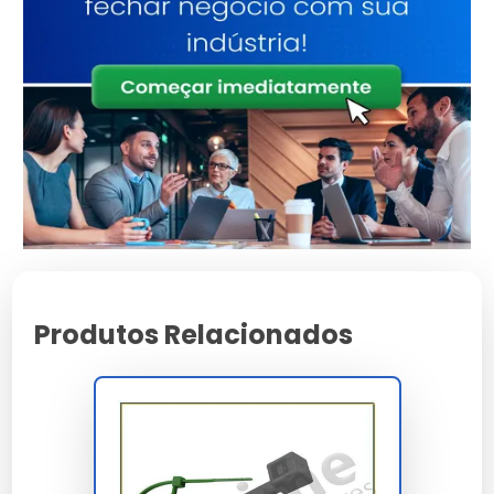
Polímeros estruturais
Material
de alta densidade
Conformidade total
Normas
com padrões de
segurança
Tratamento de
Acabamento
proteção UV
integrado
Consultoria
Suporte
Especializada
Características e Benefícios
Produtos Relacionados
Alta adaptabilidade a diferentes exigências e normas
técnicas.
Qualidade validada pelos maiores especialistas do
setor.
Desenvolvido com foco total na sustentabilidade
ambiental.