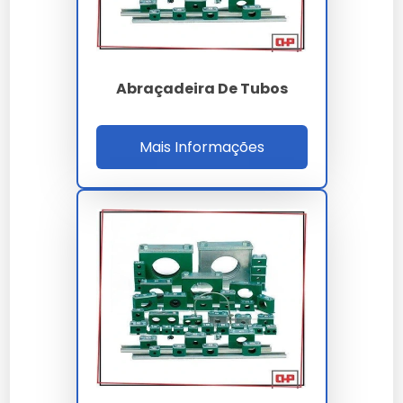
Sim, todos os nossos modelos de abraçadeiras tipo u
para tubos contam com garantia de fábrica e suporte
técnico especializado.
Abraçadeira De Tubos
A durabilidade do abraçadeiras tipo u para tubos é um
dos seus maiores diferenciais, garantindo que o seu
investimento tenha um retorno sólido ao longo do
tempo.
Mais Informações
Nossa equipe técnica está à disposição para sanar
dúvidas sobre a melhor forma de implementar o
abraçadeiras tipo u para tubos no seu fluxo de
trabalho.
Ao nos escolher, você opta por um parceiro que
entende a importância crítica do abraçadeiras tipo u
para tubos para o sucesso do seu projeto.
A versatilidade de
abraçadeiras tipo u para tubos
permite aplicação em diversos setores, mantendo a
integridade esperada por nossos clientes.
Investir em
abraçadeiras tipo u para tubos
é