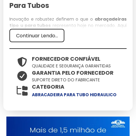
Para Tubos
Inovação e robustez definem o que o
abraçadeiras
tipo u para tubos
representa hoje no mercado. Aqui
você encontra soluções onde cada abraçadeiras tipo
Continuar Lendo...
u para tubos deve entregar o máximo de
performance com o mínimo de manutenção,
otimizando seu tempo e recursos.
FORNECEDOR CONFIÁVEL
Especificações Técnicas
QUALIDADE E SEGURANÇA GARANTIDAS
GARANTIA PELO FORNECEDOR
Atributo
Detalhes
SUPORTE DIRETO DO FABRICANTE
CATEGORIA
Estrutura reforçada
Base Técnica
para uso contínuo
ABRACADEIRA PARA TUBO HIDRAULICO
Validado sob
Certificação
rigorosos testes de
qualidade
Design versátil para
Aplicação
múltiplos cenários