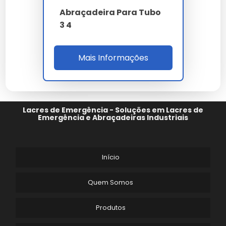
investir na continuidade da sua operação com alto
Abraçadeira Para Tubo
padrão de qualidade.
3 4
A manutenção preventiva de
abraçadeiras tipo u
para tubos
prolonga a vida útil e evita paradas
Mais Informações
desnecessárias na sua linha de produção.
Cada
abraçadeiras tipo u para tubos
entregue por
nossa empresa carrega anos de pesquisa e
desenvolvimento focado em eficiência real.
Lacres de Emergência - Soluções em Lacres de
Lembramos que o uso de
abraçadeiras tipo u para
Emergência e Abraçadeiras Industriais
tubos
em desacordo com as normas técnicas pode
comprometer a segurança. Consulte sempre nossa
equipe técnica.
Início
Em suma, o
abraçadeiras tipo u para tubos
representa o que há de melhor em tecnologia e
Quem Somos
inovação, sendo um componente vital para quem
busca excelência. Nossa empresa continua
Produtos
empenhada em trazer as melhores soluções do
mercado global diretamente para você, com o