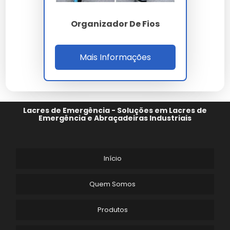
trabalho.
Organizador De Fios
A durabilidade do fabricante de organizador de fios é
um dos seus maiores diferenciais, garantindo que o
seu investimento tenha um retorno sólido ao longo do
Mais Informações
tempo.
A manutenção preventiva de
fabricante de
organizador de fios
prolonga a vida útil e evita
paradas desnecessárias na sua linha de produção.
Lacres de Emergência - Soluções em Lacres de
Lembramos que o uso de
fabricante de
Emergência e Abraçadeiras Industriais
organizador de fios
em desacordo com as normas
técnicas pode comprometer a segurança. Consulte
sempre nossa equipe técnica.
Início
Cada
fabricante de organizador de fios
entregue
por nossa empresa carrega anos de pesquisa e
Quem Somos
desenvolvimento focado em eficiência real.
Produtos