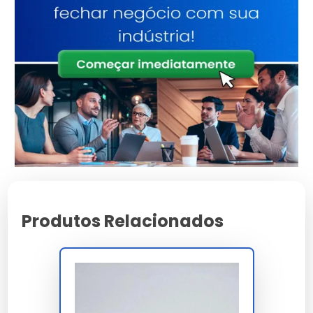
Atributo
Detalhes
Estrutura reforçada
Base Técnica
para uso contínuo
Validado sob
Certificação
rigorosos testes de
qualidade
Design versátil para
Aplicação
múltiplos cenários
Consultoria
Suporte
Especializada
Características e Benefícios
Produtos Relacionados
Design moderno que facilita a inspeção e limpeza
periódica.
Facilidade de instalação e integração em sistemas
complexos.
Máxima proteção contra agentes externos e desgaste
precoce.