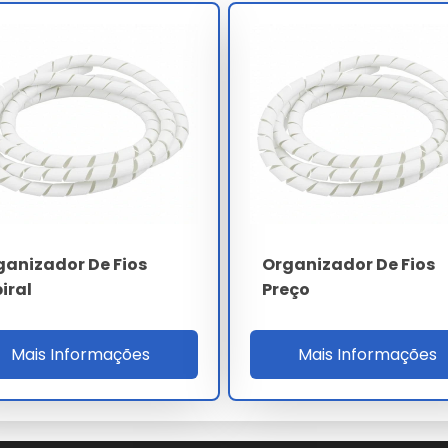
ambiental.
aste precoce.
amadas no sistema.
e técnico.
nvestidor.
setor.
os onde comprar
leva em conta a complexidade técnica e o
ostas personalizadas para garantir o melhor custo-benefício
ganizador De Fios
Organizador De Fios
iral
Preço
De Fios Onde Comprar
Mais Informações
Mais Informações
 realize a aquisição através de canais oficiais e fornecedores
ompleto na escolha do organizador de fios onde comprar ideal