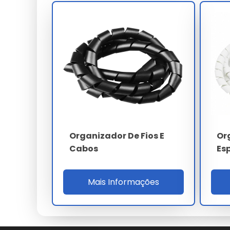
Desenvolvido com foco total na sustentabilidade 
Máxima proteção contra agentes externos e desg
Redução comprovada de manutenções não progr
Economia gerada pela alta vida útil do component
Garantia estendida para garantir tranquilidade ao i
Qualidade validada pelos maiores especialistas do 
Preço e Orçamento
A definição de valores para
organizador de fi
volume da sua necessidade. Trabalhamos com prop
Organizador De Fios E
Or
em cada projeto.
Cabos
Esp
Onde Comprar Organizador 
Mais Informações
Para garantir a procedência e qualidade técnica,
especializados. Nossa empresa oferece suporte c
para sua aplicação.