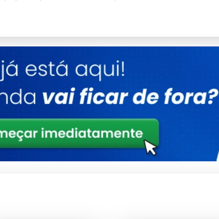
or De Fios Onde Comprar conosco?
edade com que trata o fornecimento de
organizador de fios
os criteriosamente para garantir que você tenha em mãos uma
Detalhes
Estrutura reforçada para uso contínuo
Validado sob rigorosos testes de qualidade
Design versátil para múltiplos cenários
Consultoria Especializada
periódica.