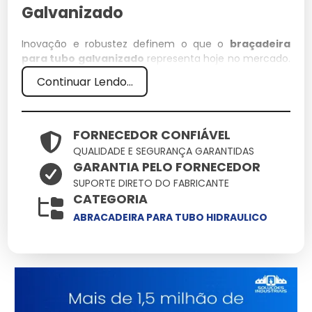
Galvanizado
Inovação e robustez definem o que o
braçadeira
para tubo galvanizado
representa hoje no mercado.
Aqui você encontra soluções onde cada braçadeira
Continuar Lendo...
para tubo galvanizado deve entregar o máximo de
performance com o mínimo de manutenção,
otimizando seu tempo e recursos.
FORNECEDOR CONFIÁVEL
Especificações Técnicas
QUALIDADE E SEGURANÇA GARANTIDAS
GARANTIA PELO FORNECEDOR
Atributo
Detalhes
SUPORTE DIRETO DO FABRICANTE
CATEGORIA
Polímeros estruturais
Material
de alta densidade
ABRACADEIRA PARA TUBO HIDRAULICO
Conformidade total
Normas
com padrões de
segurança
Tratamento de
Acabamento
proteção UV