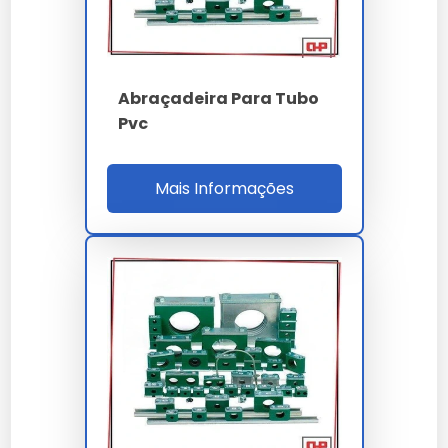
Nossas soluções passam por rigorosos controles,
garantindo performance superior às alternativas
comuns.
Abraçadeira Para Tubo
Investir em
braçadeira para tubo galvanizado
é
Pvc
investir na continuidade da sua operação com alto
padrão de qualidade.
Mais Informações
A versatilidade de
braçadeira para tubo
galvanizado
permite aplicação em diversos setores,
mantendo a integridade esperada por nossos clientes.
Ao nos escolher, você opta por um parceiro que
entende a importância crítica do braçadeira para
tubo galvanizado para o sucesso do seu projeto.
Nossa equipe técnica está à disposição para sanar
dúvidas sobre a melhor forma de implementar o
braçadeira para tubo galvanizado no seu fluxo de
trabalho.
A durabilidade do braçadeira para tubo galvanizado é