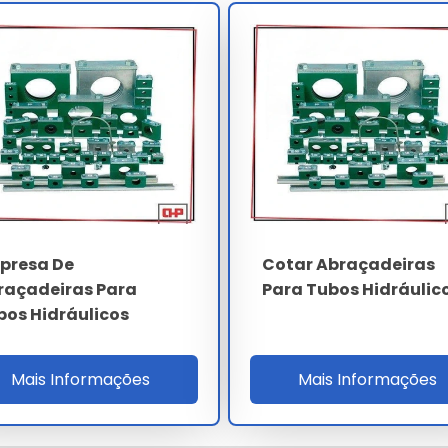
para mangueira hidráulica
leva em conta a complexidade
hamos com propostas personalizadas para garantir o melhor
eira Para Mangueira Hidráulica
 realize a aquisição através de canais oficiais e fornecedores
e completo na escolha do preço abraçadeira para mangueira
presa De
Cotar Abraçadeiras
raçadeiras Para
Para Tubos Hidráulic
bos Hidráulicos
eira para mangueira hidráulica em nossa
Mais Informações
Mais Informações
garantindo performance superior às alternativas comuns.