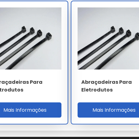
cabo elétrico
leva em conta a complexidade técnica e o
ostas personalizadas para garantir o melhor custo-benefício
ara Cabo Elétrico
 realize a aquisição através de canais oficiais e fornecedores
completo na escolha do abraçadeira para cabo elétrico ideal
raçadeiras Para
Abraçadeiras Para
etrodutos
Eletrodutos
raçadeira para cabo elétrico?
Mais Informações
Mais Informações
zenamento e uso conforme a ficha técnica oficial fornecida