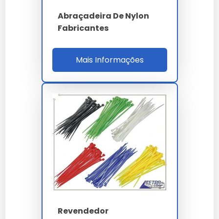
grande, basta encaminhar sua necessidade via
formulário no site para nossa equipe.
Abraçadeira De Nylon
Fabricantes
Cada
abraçadeira de nylon grande
entregue por
nossa empresa carrega anos de pesquisa e
desenvolvimento focado em eficiência real.
Mais Informações
Nossa equipe técnica está à disposição para sanar
dúvidas sobre a melhor forma de implementar o
abraçadeira de nylon grande no seu fluxo de trabalho.
Investir em
abraçadeira de nylon grande
é investir
na continuidade da sua operação com alto padrão de
qualidade.
Ao nos escolher, você opta por um parceiro que
entende a importância crítica do abraçadeira de
nylon grande para o sucesso do seu projeto.
A manutenção preventiva de
abraçadeira de nylon
grande
prolonga a vida útil e evita paradas
desnecessárias na sua linha de produção.
Revendedor
Lembramos que o uso de
abraçadeira de nylon