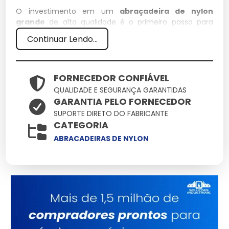
O investimento em um
abraçadeira de nylon
grande
de alta qualidade é o primeiro passo para
garantir a eficiência de qualquer operação técnica.
Continuar Lendo...
Em nossa empresa, priorizamos soluções que unam
resistência e precisão, assegurando que cada detalhe
do seu projeto seja atendido com o que há de mais
moderno no mercado.
FORNECEDOR CONFIÁVEL
QUALIDADE E SEGURANÇA GARANTIDAS
Especificações Técnicas
GARANTIA PELO FORNECEDOR
SUPORTE DIRETO DO FABRICANTE
Atributo
Detalhes
CATEGORIA
Polímeros estruturais
ABRACADEIRAS DE NYLON
Material
de alta densidade
Conformidade total
Normas
com padrões de
segurança
Tratamento de
Acabamento
proteção UV
integrado