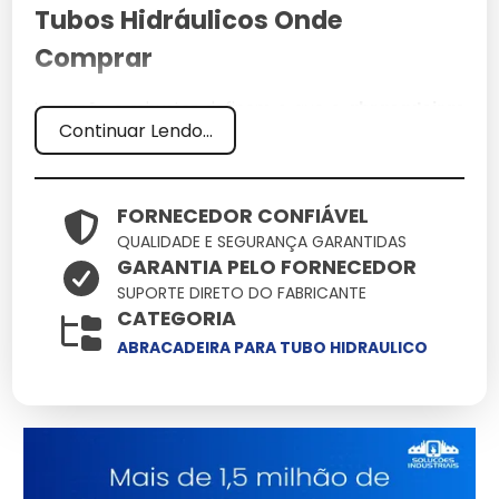
Tubos Hidráulicos Onde
Comprar
Inovação e robustez definem o que o
abraçadeiras
Continuar Lendo...
para tubos hidráulicos onde comprar
representa
hoje no mercado. Aqui você encontra soluções onde
cada abraçadeiras para tubos hidráulicos onde
comprar deve entregar o máximo de performance
FORNECEDOR CONFIÁVEL
com o mínimo de manutenção, otimizando seu
QUALIDADE E SEGURANÇA GARANTIDAS
tempo e recursos.
GARANTIA PELO FORNECEDOR
SUPORTE DIRETO DO FABRICANTE
Especificações Técnicas
CATEGORIA
ABRACADEIRA PARA TUBO HIDRAULICO
Atributo
Detalhes
Polímeros estruturais
Material
de alta densidade
Conformidade total
Normas
com padrões de
segurança