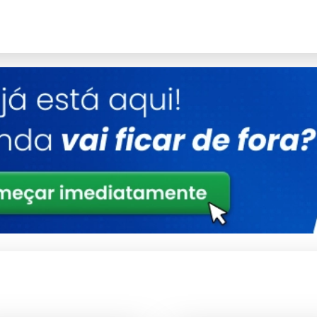
Detalhes
Engenharia de ponta focada em durabilidade
Alta tolerância a impactos e variações
Ergonomia pensada na facilidade operacional
Consultoria Especializada
e técnico.
ambiental.
 industrial.
aste precoce.
periódica.
nvestidor.