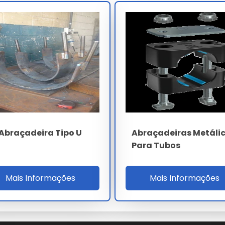
 tipo u
leva em conta a complexidade técnica e o volume da
sonalizadas para garantir o melhor custo-benefício em cada
etálica Tipo U
 realize a aquisição através de canais oficiais e fornecedores
ompleto na escolha do abraçadeira metálica tipo u ideal para
Abraçadeira Tipo U
Abraçadeiras Metáli
Para Tubos
etálica tipo u em nossa empresa?
Mais Informações
Mais Informações
garantindo performance superior às alternativas comuns.
rga escala?