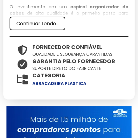
O investimento em um
espiral organizador de
cabos
de alta qualidade é o primeiro passo para
garantir a eficiência de qualquer operação técnica.
Continuar Lendo...
Em nossa empresa, priorizamos soluções que unam
resistência e precisão, assegurando que cada detalhe
do seu projeto seja atendido com o que há de mais
moderno no mercado.
FORNECEDOR CONFIÁVEL
QUALIDADE E SEGURANÇA GARANTIDAS
Especificações Técnicas
GARANTIA PELO FORNECEDOR
SUPORTE DIRETO DO FABRICANTE
Atributo
Detalhes
CATEGORIA
Polímeros estruturais
ABRACADEIRA PLASTICA
Material
de alta densidade
Conformidade total
Normas
com padrões de
segurança
Tratamento de
Acabamento
proteção UV
integrado