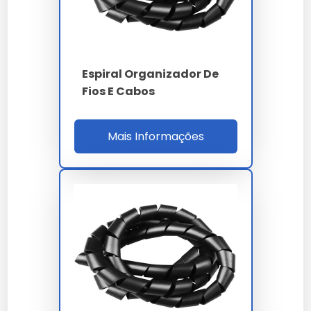
Qual o diferencial de espiral
organizador de cabos em nossa
empresa?
Espiral Organizador De
Nossas soluções passam por rigorosos controles,
Fios E Cabos
garantindo performance superior às alternativas
comuns.
Mais Informações
Como solicitar uma proposta
em larga escala?
Para demandas industriais de espiral organizador de
cabos, basta encaminhar sua necessidade via
formulário no site para nossa equipe.
Como garantir a durabilidade de
espiral organizador de cabos?