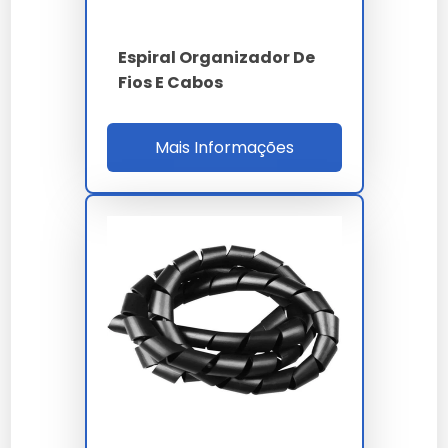
A conservação depende de boas práticas de
armazenamento e uso conforme a ficha técnica
Espiral Organizador De
oficial fornecida por nossa empresa.
Fios E Cabos
A durabilidade do espiral organizador de cabos é um
dos seus maiores diferenciais, garantindo que o seu
investimento tenha um retorno sólido ao longo do
Mais Informações
tempo.
Ao nos escolher, você opta por um parceiro que
entende a importância crítica do espiral organizador
de cabos para o sucesso do seu projeto.
A manutenção preventiva de
espiral organizador
de cabos
prolonga a vida útil e evita paradas
desnecessárias na sua linha de produção.
Lembramos que o uso de
espiral organizador de
cabos
em desacordo com as normas técnicas pode
comprometer a segurança. Consulte sempre nossa
equipe técnica.