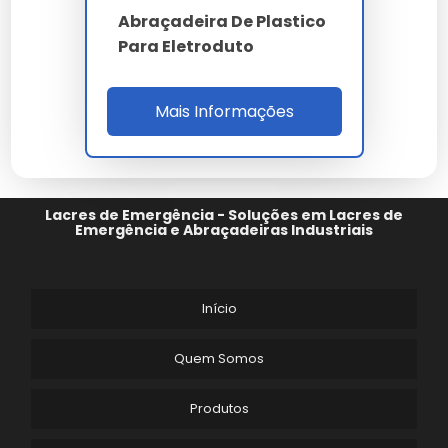
investimento tenha um retorno sólido ao longo do
Abraçadeira De Plastico
tempo.
Para Eletroduto
Investir em
organizador espiral para cabos
é
investir na continuidade da sua operação com alto
Mais Informações
padrão de qualidade.
A manutenção preventiva de
organizador espiral
para cabos
prolonga a vida útil e evita paradas
desnecessárias na sua linha de produção.
Lacres de Emergência - Soluções em Lacres de
Nossa equipe técnica está à disposição para sanar
Emergência e Abraçadeiras Industriais
dúvidas sobre a melhor forma de implementar o
organizador espiral para cabos no seu fluxo de
trabalho.
Início
Em suma, o
organizador espiral para cabos
representa o que há de melhor em tecnologia e
Quem Somos
inovação, sendo um componente vital para quem
busca excelência. Nossa empresa continua
Produtos
empenhada em trazer as melhores soluções do
mercado global diretamente para você, com o