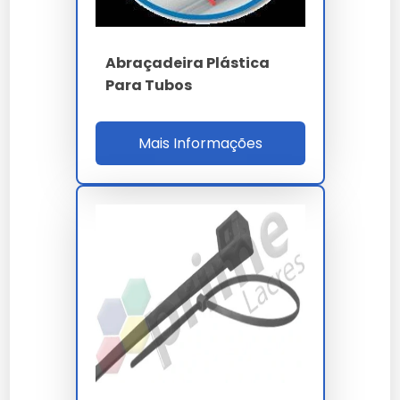
Sim, todos os nossos modelos de organizador espiral
para cabos contam com garantia de fábrica e
suporte técnico especializado.
Abraçadeira Plástica
Para Tubos
A versatilidade de
organizador espiral para cabos
permite aplicação em diversos setores, mantendo a
integridade esperada por nossos clientes.
Mais Informações
Ao nos escolher, você opta por um parceiro que
entende a importância crítica do organizador espiral
para cabos para o sucesso do seu projeto.
Lembramos que o uso de
organizador espiral para
cabos
em desacordo com as normas técnicas pode
comprometer a segurança. Consulte sempre nossa
equipe técnica.
Cada
organizador espiral para cabos
entregue por
nossa empresa carrega anos de pesquisa e
desenvolvimento focado em eficiência real.
A durabilidade do organizador espiral para cabos é um
dos seus maiores diferenciais, garantindo que o seu