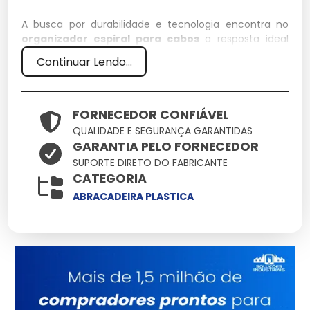
A busca por durabilidade e tecnologia encontra no
organizador espiral para cabos
a resposta ideal
para demandas rigorosas. Aqui você encontra o
Continuar Lendo...
suporte técnico necessário para que o uso de
organizador espiral para cabos resulte em ganho de
produtividade e redução de custos operacionais.
FORNECEDOR CONFIÁVEL
Especificações Técnicas
QUALIDADE E SEGURANÇA GARANTIDAS
GARANTIA PELO FORNECEDOR
Atributo
Detalhes
SUPORTE DIRETO DO FABRICANTE
CATEGORIA
Polímeros estruturais
Material
de alta densidade
ABRACADEIRA PLASTICA
Conformidade total
Normas
com padrões de
segurança
Tratamento de
Acabamento
proteção UV
integrado