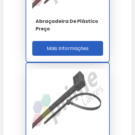
Sim, todos os nossos modelos de abraçadeiras
plásticas orçamento contam com garantia de fábrica
Abraçadeira De Plástico
e suporte técnico especializado.
Preço
Qual o diferencial de
Mais Informações
abraçadeiras plásticas
orçamento em nossa empresa?
Nossas soluções passam por rigorosos controles,
garantindo performance superior às alternativas
comuns.
Investir em
abraçadeiras plásticas orçamento
é
investir na continuidade da sua operação com alto
padrão de qualidade.
Ao nos escolher, você opta por um parceiro que
entende a importância crítica do abraçadeiras