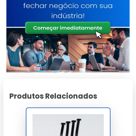
Atributo
Detalhes
Engenharia de ponta
Tecnologia
focada em
durabilidade
Alta tolerância a
Resistência
impactos e variações
Ergonomia pensada
Manuseio
na facilidade
operacional
Consultoria
Suporte
Especializada
Produtos Relacionados
Características e Benefícios
Máxima proteção contra agentes externos e desgaste
precoce.
Desenvolvido com foco total na sustentabilidade
ambiental.