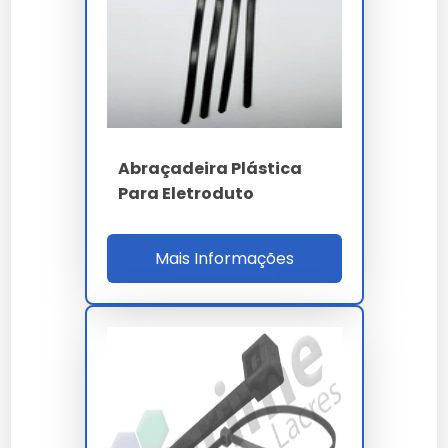
Garantia estendida para garantir tranquilidade ao
investidor.
Qualidade validada pelos maiores especialistas do
setor.
Facilidade de instalação e integração em sistemas
complexos.
Preço e Orçamento
Abraçadeira Plástica
Para Eletroduto
A definição de valores para
abraçadeiras plásticas
orçamento
leva em conta a complexidade técnica e
Mais Informações
o volume da sua necessidade. Trabalhamos com
propostas personalizadas para garantir o melhor
custo-benefício em cada projeto.
Onde Comprar Abraçadeiras
Plásticas Orçamento
Para garantir a procedência e qualidade técnica,
realize a aquisição através de canais oficiais e