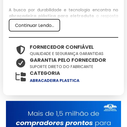
A busca por durabilidade e tecnologia encontra no
abraçadeira plástica para eletroduto
a resposta
ideal para demandas rigorosas. Aqui você encontra o
Continuar Lendo...
suporte técnico necessário para que o uso de
abraçadeira plástica para eletroduto resulte em
ganho de produtividade e redução de custos
operacionais.
FORNECEDOR CONFIÁVEL
QUALIDADE E SEGURANÇA GARANTIDAS
Especificações Técnicas
GARANTIA PELO FORNECEDOR
SUPORTE DIRETO DO FABRICANTE
Atributo
Detalhes
CATEGORIA
Engenharia de ponta
ABRACADEIRA PLASTICA
Tecnologia
focada em
durabilidade
Alta tolerância a
Resistência
impactos e variações
Ergonomia pensada
Manuseio
na facilidade