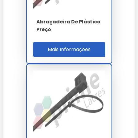
armazenamento e uso conforme a ficha técnica
oficial fornecida por nossa empresa.
Lembramos que o uso de
abraçadeira plástica para
Abraçadeira De Plástico
eletroduto
em desacordo com as normas técnicas
Preço
pode comprometer a segurança. Consulte sempre
nossa equipe técnica.
Mais Informações
Investir em
abraçadeira plástica para eletroduto
é
investir na continuidade da sua operação com alto
padrão de qualidade.
Nossa equipe técnica está à disposição para sanar
dúvidas sobre a melhor forma de implementar o
abraçadeira plástica para eletroduto no seu fluxo de
trabalho.
A versatilidade de
abraçadeira plástica para
eletroduto
permite aplicação em diversos setores,
mantendo a integridade esperada por nossos clientes.
Cada
abraçadeira plástica para eletroduto
entregue por nossa empresa carrega anos de