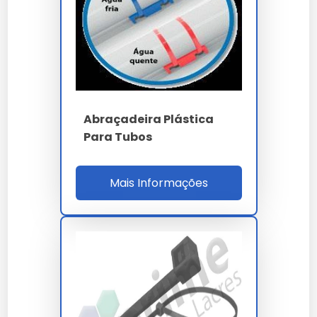
para eletroduto
leva em conta a complexidade
técnica e o volume da sua necessidade. Trabalhamos
com propostas personalizadas para garantir o melhor
custo-benefício em cada projeto.
Onde Comprar Abraçadeira
Plástica Para Eletroduto
Abraçadeira Plástica
Para Tubos
Para garantir a procedência e qualidade técnica,
realize a aquisição através de canais oficiais e
fornecedores especializados. Nossa empresa oferece
Mais Informações
suporte completo na escolha do abraçadeira plástica
para eletroduto ideal para sua aplicação.
Perguntas Frequentes
Como solicitar uma proposta
em larga escala?