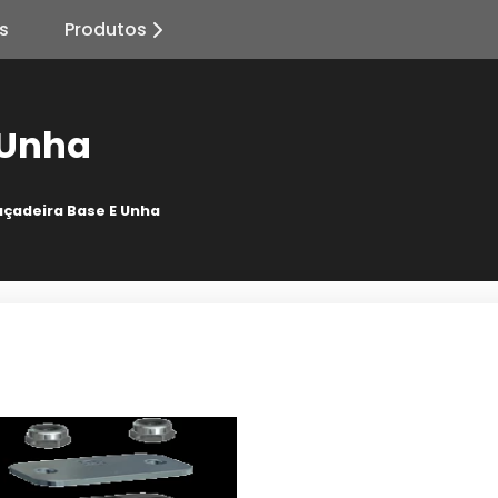
s
Produtos
 Unha
açadeira Base E Unha